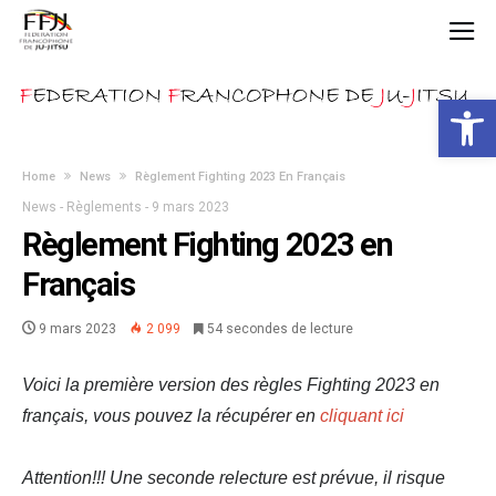
Ouvrir la 
Home
News
Règlement Fighting 2023 En Français
News
-
Règlements
-
9 mars 2023
Règlement Fighting 2023 en
Français
9 mars 2023
2 099
54 secondes de lecture
Voici la première version des règles Fighting 2023 en
français, vous pouvez la récupérer en
cliquant ici
Attention!!! Une seconde relecture est prévue, il risque